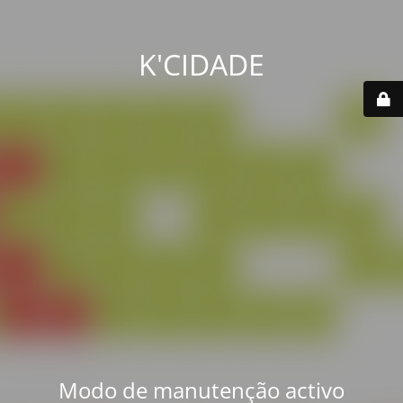
K'CIDADE
Modo de manutenção activo