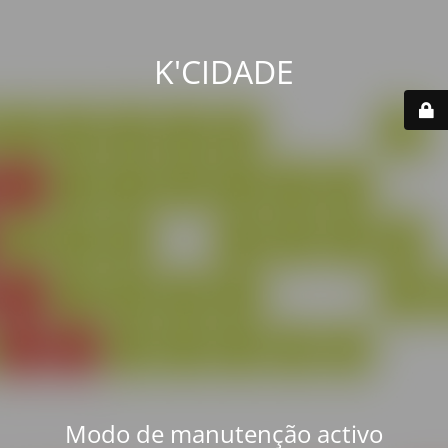
K'CIDADE
Modo de manutenção activo