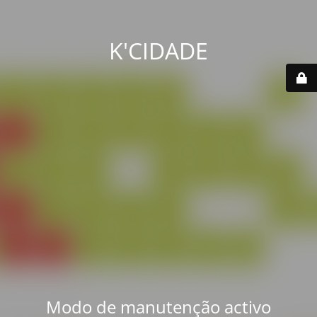
K'CIDADE
Modo de manutenção activo