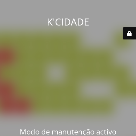
K'CIDADE
Modo de manutenção activo